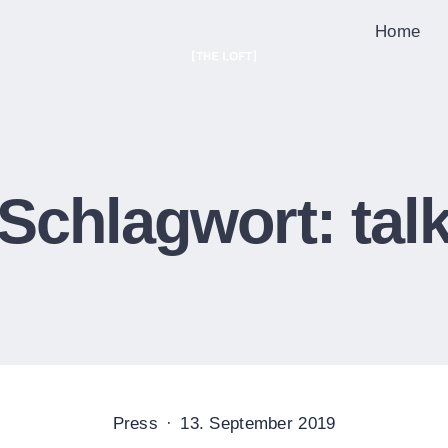
Home
THE LOF
EST. 2020
Schlagwort:
tal
Posted
Posted
Press
13. September 2019
in
on