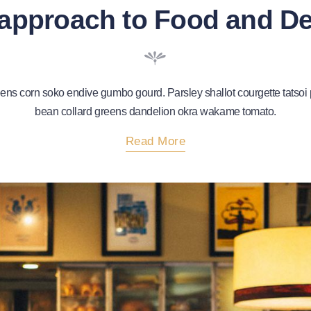
approach to Food and D
ns corn soko endive gumbo gourd. Parsley shallot courgette tatsoi 
bean collard greens dandelion okra wakame tomato.
About
Read More
"Our
Approach
To
Food
And
Design"