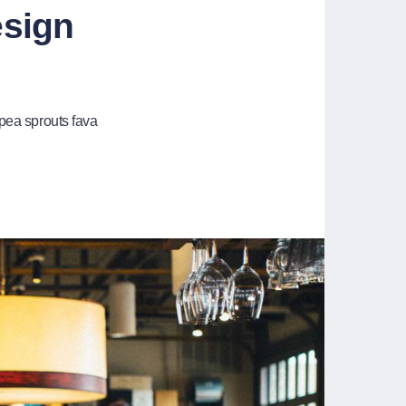
esign
pea sprouts fava